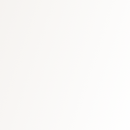
O que é coliving?
Quais as vantagens de morar em um hotel?
O que é o ALL Coliving?
Como são os apartamentos?
Como funcionam os serviços adicionais?
Premium
Acesso às comodidades e áreas de lazer sob
Flex